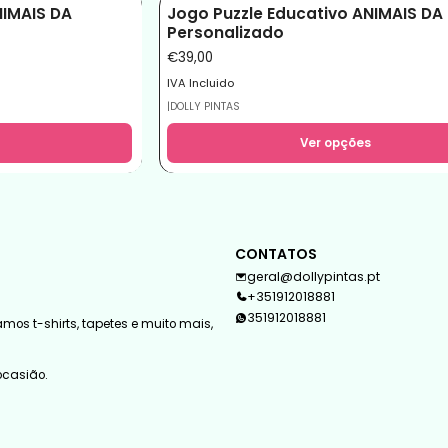
NIMAIS DA
Jogo Puzzle Educativo ANIMAIS DA
Personalizado
€39,00
IVA Incluido
|
DOLLY PINTAS
Ver opções
CONTATOS
geral@dollypintas.pt
+351912018881
351912018881
mos t-shirts, tapetes e muito mais,
 ocasião.