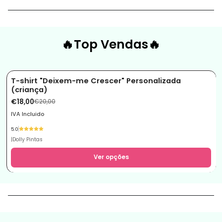
🔥Top Vendas🔥
T-shirt "Deixem-me Crescer" Personalizada
-10%
(criança)
€18,00
€20,00
IVA Incluido
5.0
|
Dolly Pintas
Ver opções