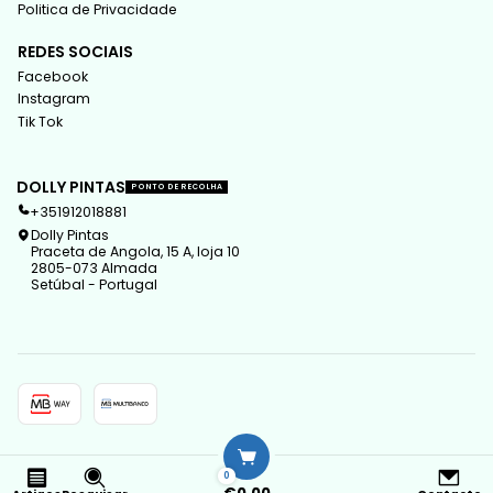
Politica de Privacidade
REDES SOCIAIS
Facebook
Instagram
Tik Tok
DOLLY PINTAS
PONTO DE RECOLHA
+351912018881
Dolly Pintas
Praceta de Angola, 15 A, loja 10
2805-073 Almada
Setúbal - Portugal
2026 Dolly Pintas.
0
Todos os Direitos Reservados.
Com tecnologia Jumpseller
.