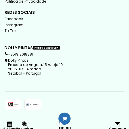
Politica de Privacidade
REDES SOCIAIS
Facebook
Instagram
Tik Tok
DOLLY PINTAS
PONTO DE RECOLHA
+351912018881
Dolly Pintas
Praceta de Angola, 15 A, loja 10
2805-073 Almada
Setúbal - Portugal
2026 Dolly Pintas.
0
Todos os Direitos Reservados.
Com tecnologia Jumpseller
.
€0,00
Artigos
Pesquisar
Contacto