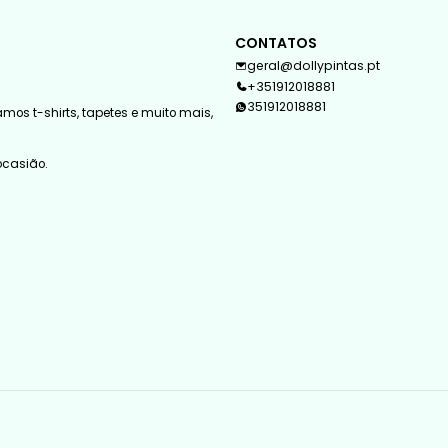
CONTATOS
geral@dollypintas.pt
+351912018881
351912018881
mos t-shirts, tapetes e muito mais,
 ocasião.