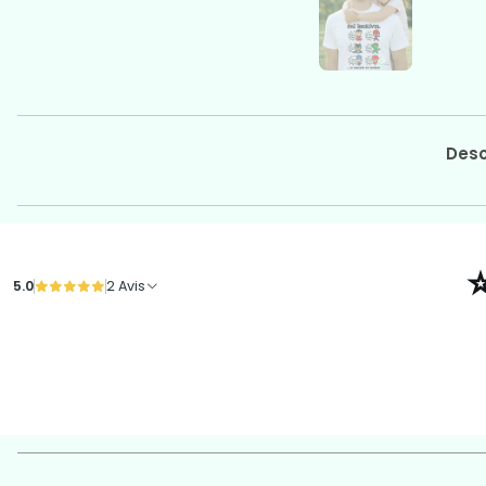
Desc
5.0
2 Avis