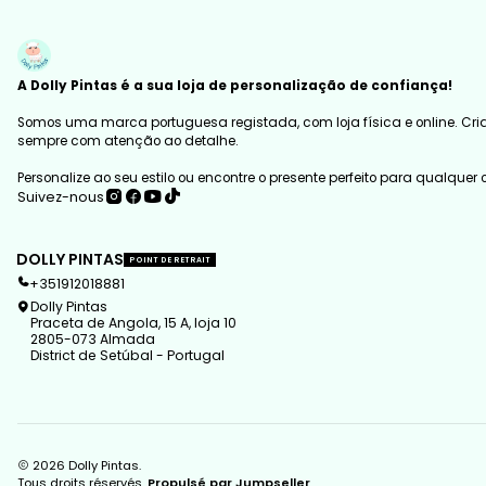
A Dolly Pintas é a sua loja de personalização de confiança!
Somos uma marca portuguesa registada, com loja física e online. Cria
sempre com atenção ao detalhe.
Personalize ao seu estilo ou encontre o presente perfeito para qualquer
Suivez-nous
DOLLY PINTAS
POINT DE RETRAIT
+351912018881
Dolly Pintas
Praceta de Angola, 15 A, loja 10
2805-073 Almada
District de Setúbal - Portugal
2026 Dolly Pintas.
Tous droits réservés.
Propulsé par Jumpseller
.