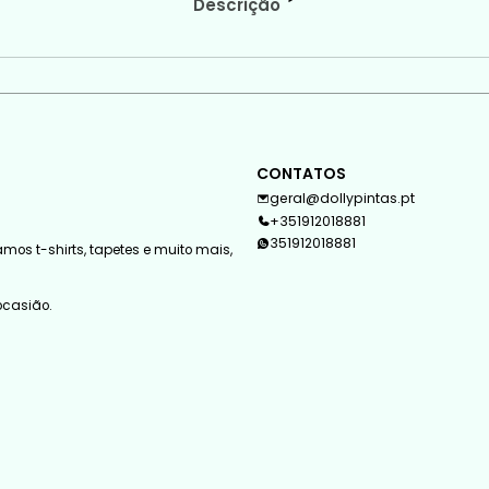
Descrição
CONTATOS
geral@dollypintas.pt
+351912018881
351912018881
mos t-shirts, tapetes e muito mais,
 ocasião.