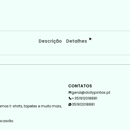
Descrição
Detalhes
CONTATOS
geral@dollypintas.pt
+351912018881
351912018881
mos t-shirts, tapetes e muito mais,
 ocasião.