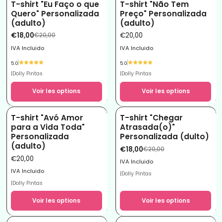
T-shirt "Eu Faço o que
T-shirt "Não Tem
-10%
Quero" Personalizada
Preço" Personalizada
(adulto)
(adulto)
€18,00
€20,00
€20,00
IVA Incluido
IVA Incluido
5.0
5.0
|
Dolly Pintas
|
Dolly Pintas
Voir les options
Voir les options
T-shirt "Avó Amor
T-shirt "Chegar
-10%
para a Vida Toda"
Atrasada(o)"
Personalizada
Personalizada (dulto)
(adulto)
€18,00
€20,00
€20,00
IVA Incluido
IVA Incluido
|
Dolly Pintas
|
Dolly Pintas
Voir les options
Voir les options