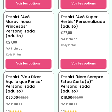
Voir les options
Voir les options
T-shirt "Avó
T-shirt "Avô Super
Maravilhosa
Heróis" Personalizada
Princesas"
(adulto)
Personalizada
€27,00
(adulto)
IVA Incluido
€27,00
|
Dolly Pintas
IVA Incluido
|
Dolly Pintas
Voir les options
Voir les options
T-shirt "Vou Dizer
T-shirt "Nem Sempre
-9%
-10%
Aquilo que Penso"
Estou Certa(o)"
Personalizada
Personalizada
(adulto)
(adulto)
€20,00
€18,00
€22,00
€20,00
IVA Incluido
IVA Incluido
5.0
5.0