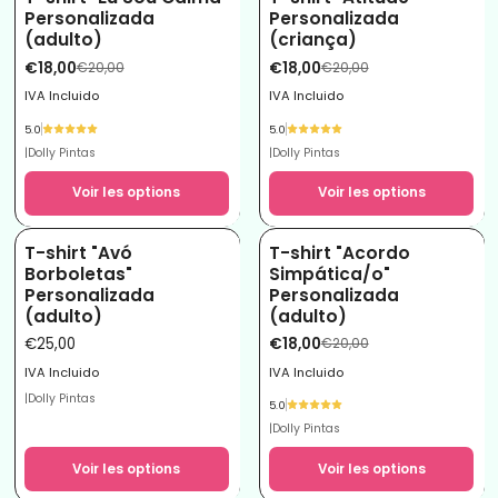
-10%
-10%
Personalizada
Personalizada
(adulto)
(criança)
€18,00
€18,00
€20,00
€20,00
IVA Incluido
IVA Incluido
5.0
5.0
|
Dolly Pintas
|
Dolly Pintas
Voir les options
Voir les options
T-shirt "Avó
T-shirt "Acordo
-10%
Borboletas"
Simpática/o"
Personalizada
Personalizada
(adulto)
(adulto)
€25,00
€18,00
€20,00
IVA Incluido
IVA Incluido
|
Dolly Pintas
5.0
|
Dolly Pintas
Voir les options
Voir les options