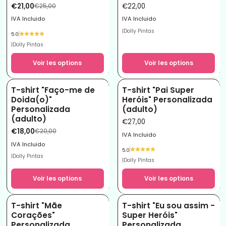
€21,00
€22,00
€25,00
IVA Incluido
IVA Incluido
|
Dolly Pintas
5.0
|
Dolly Pintas
Voir les options
Voir les options
T-shirt "Faço-me de
T-shirt "Pai Super
-10%
Doida(o)"
Heróis" Personalizada
Personalizada
(adulto)
(adulto)
€27,00
€18,00
€20,00
IVA Incluido
IVA Incluido
5.0
|
Dolly Pintas
|
Dolly Pintas
Voir les options
Voir les options
T-shirt "Mãe
T-shirt "Eu sou assim -
-16%
Corações"
Super Heróis"
Personalizada
Personalizada