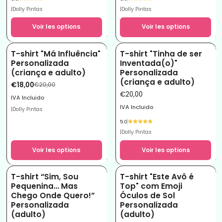
|
Dolly Pintas
|
Dolly Pintas
Voir les options
Voir les options
T-shirt "Má Influência"
T-shirt "Tinha de ser
-10%
Personalizada
Inventada(o)"
(criança e adulto)
Personalizada
(criança e adulto)
€18,00
€20,00
€20,00
IVA Incluido
IVA Incluido
|
Dolly Pintas
5.0
|
Dolly Pintas
Voir les options
Voir les options
T-shirt “Sim, Sou
T-shirt "Este Avô é
Pequenina… Mas
Top" com Emoji
Chego Onde Quero!”
Óculos de Sol
Personalizada
Personalizada
(adulto)
(adulto)