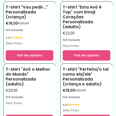
T-shirt "Vou pedir..."
T-shirt "Esta Avó é
-10%
Personalizada
Top" com Emoji
(criança)
Corações
Personalizada
€18,00
€20,00
(adulto)
IVA Incluido
€22,00
5.0
IVA Incluido
|
Dolly Pintas
|
Dolly Pintas
Voir les options
Voir les options
T-shirt "Avô o Melhor
T-shirt "Perfeita/o tal
-10%
do Mundo"
como ela/ele"
Personalizada
Personalizada
(adulto)
(criança e adulto)
€20,00
€18,00
€20,00
IVA Incluido
IVA Incluido
|
Dolly Pintas
5.0
|
Dolly Pintas