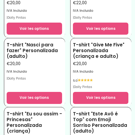
€20,00
€22,00
IVA Incluido
IVA Incluido
|
Dolly Pintas
|
Dolly Pintas
Voir les options
Voir les options
T-shirt "Nasci para
T-shirt "Give Me Five"
fazer" Personalizada
Personalizada
(adulto)
(criança e adulto)
€20,00
€20,00
IVA Incluido
IVA Incluido
|
Dolly Pintas
5.0
|
Dolly Pintas
Voir les options
Voir les options
T-shirt "Eu sou assim -
T-shirt "Este Avô é
-16%
Princesas"
Top" com Emoji
Personalizada
Sorriso Personalizada
(criança)
(adulto)