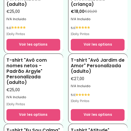
(adulto)
(criança)
€25,00
€18,00
€20,00
IVA Incluido
IVA Incluido
5.0
5.0
|
Dolly Pintas
|
Dolly Pintas
Voir les options
Voir les options
T-shirt "Avô com
T-shirt "Avó Jardim de
nomes netos -
Amor" Personalizada
Padrão Argyle"
(adulto)
Personalizada
€27,00
(adulto)
IVA Incluido
€25,00
5.0
IVA Incluido
|
Dolly Pintas
|
Dolly Pintas
Voir les options
Voir les options
T-shirt "Eu Sou Calma"
T-shirt "Atitude"