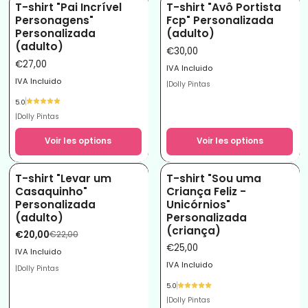
T-shirt "Pai Incrível
T-shirt "Avô Portista
Personagens"
Fcp" Personalizada
Personalizada
(adulto)
(adulto)
€30,00
€27,00
IVA Incluido
IVA Incluido
|
Dolly Pintas
5.0
|
Dolly Pintas
Voir les options
Voir les options
T-shirt "Levar um
T-shirt "Sou uma
-9%
Casaquinho"
Criança Feliz -
Personalizada
Unicórnios"
(adulto)
Personalizada
(criança)
€20,00
€22,00
€25,00
IVA Incluido
IVA Incluido
|
Dolly Pintas
5.0
|
Dolly Pintas