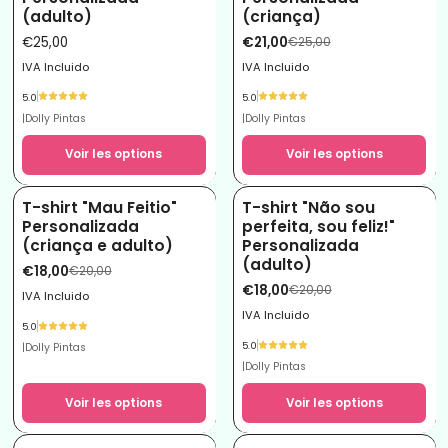
(adulto)
(criança)
€25,00
€21,00
€25,00
IVA Incluido
IVA Incluido
5.0
5.0
|
Dolly Pintas
|
Dolly Pintas
Voir les options
Voir les options
T-shirt "Mau Feitio"
T-shirt "Não sou
-10%
-10%
Personalizada
perfeita, sou feliz!"
(criança e adulto)
Personalizada
(adulto)
€18,00
€20,00
€18,00
€20,00
IVA Incluido
IVA Incluido
5.0
5.0
|
Dolly Pintas
|
Dolly Pintas
Voir les options
Voir les options