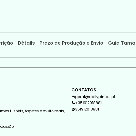
rição
Détails
Prazo de Produção e Envio
Guia Tama
CONTATOS
geral@dollypintas.pt
+351912018881
351912018881
mos t-shirts, tapetes e muito mais,
 ocasião.