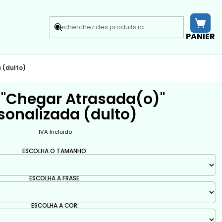
PANIER
 (dulto)
t "Chegar Atrasada(o)"
sonalizada (dulto)
IVA Incluido
ESCOLHA O TAMANHO:
ESCOLHA A FRASE:
ESCOLHA A COR: