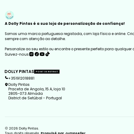
A Dolly Pintas é a sua loja de personalização de confiança!
Somos uma marca portuguesa registada, com loja física e online. Cria
sempre com atenção ao detalhe.
Personalize ao seu estilo ou encontre o presente perfeito para qualquer
Suivez-nous
DOLLY PINTAS
POINT DE RETRAIT
+351912018881
Dolly Pintas
Praceta de Angola, 15 A, loja 10
2805-073 Almada
District de Setúbal - Portugal
2026 Dolly Pintas.
Tous droits réservés.
Propulsé par Jumpseller
.