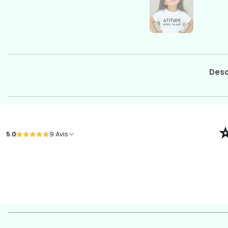
Desc
5.0
9 Avis