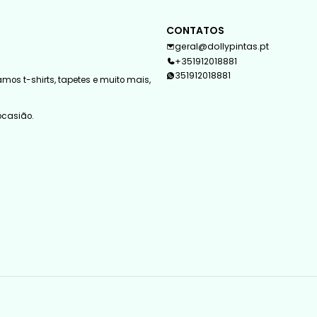
CONTATOS
geral@dollypintas.pt
+351912018881
351912018881
mos t-shirts, tapetes e muito mais,
 ocasião.