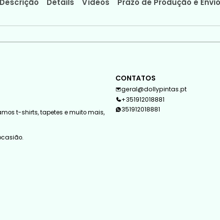
Descrição
Détails
Vídeos
Prazo de Produção e Envi
CONTATOS
geral@dollypintas.pt
+351912018881
351912018881
mos t-shirts, tapetes e muito mais,
 ocasião.