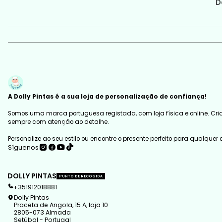
D
A Dolly Pintas é a sua loja de personalização de confiança!
Somos uma marca portuguesa registada, com loja física e online. Cria
sempre com atenção ao detalhe.
Personalize ao seu estilo ou encontre o presente perfeito para qualquer
Síguenos
DOLLY PINTAS
PUNTO DE RECOGIDA
+351912018881
Dolly Pintas
Praceta de Angola, 15 A, loja 10
2805-073 Almada
Setúbal - Portugal