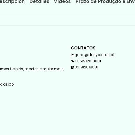
escripción
Detalles
Vídeos
Prazo de Produção e Env
CONTATOS
geral@dollypintas.pt
+351912018881
351912018881
mos t-shirts, tapetes e muito mais,
 ocasião.