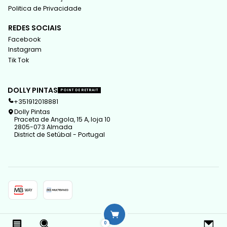
Politica de Privacidade
REDES SOCIAIS
Facebook
Instagram
Tik Tok
DOLLY PINTAS
POINT DE RETRAIT
+351912018881
Dolly Pintas
Praceta de Angola, 15 A, loja 10
2805-073 Almada
District de Setúbal - Portugal
2026 Dolly Pintas.
0
Tous droits réservés.
Propulsé par Jumpseller
.