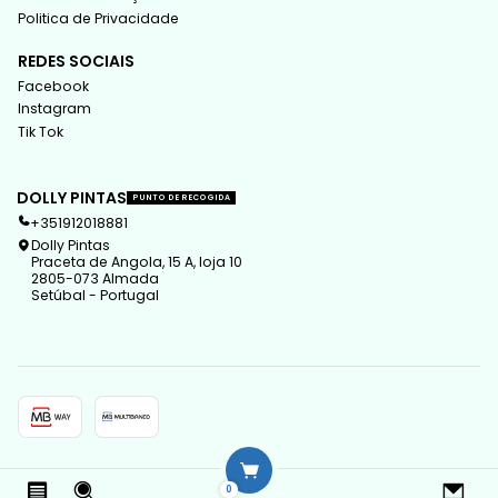
Politica de Privacidade
REDES SOCIAIS
Facebook
Instagram
Tik Tok
DOLLY PINTAS
PUNTO DE RECOGIDA
+351912018881
Dolly Pintas
Praceta de Angola, 15 A, loja 10
2805-073 Almada
Setúbal - Portugal
2026 Dolly Pintas.
0
Todos los derechos reservados.
Desarrollado por Jumpseller
.