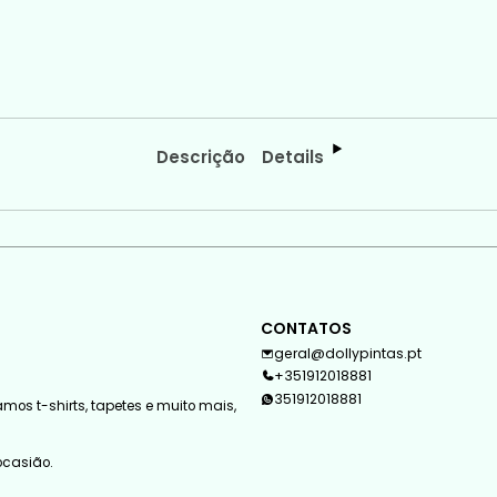
Descrição
Details
CONTATOS
geral@dollypintas.pt
+351912018881
351912018881
mos t-shirts, tapetes e muito mais,
 ocasião.