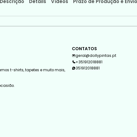
Descrição
Détails
Vídeos
Prazo de Produção e Envi
CONTATOS
geral@dollypintas.pt
+351912018881
351912018881
mos t-shirts, tapetes e muito mais,
 ocasião.