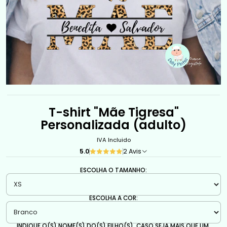
T-shirt "Mãe Tigresa"
Personalizada (adulto)
IVA Incluido
5.0
2 Avis
ESCOLHA O TAMANHO:
ESCOLHA A COR:
INDIQUE O(S) NOME(S) DO(S) FILHO(S). CASO SEJA MAIS QUE UM,