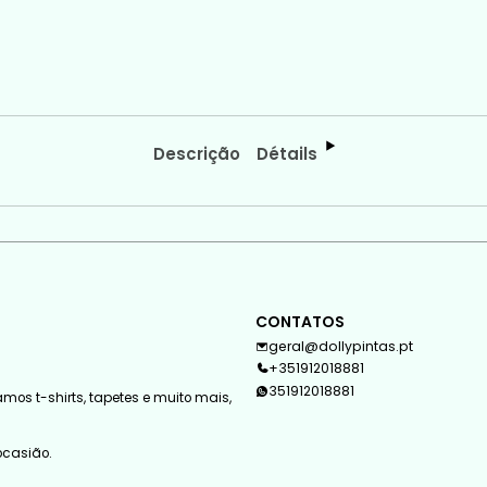
Descrição
Détails
CONTATOS
geral@dollypintas.pt
+351912018881
351912018881
mos t-shirts, tapetes e muito mais,
 ocasião.