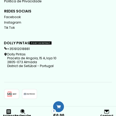
Politica de Privacidade
REDES SOCIAIS
Facebook
Instagram
Tik Tok
DOLLY PINTAS
POINT DE RETRAIT
+351912018881
Dolly Pintas
Praceta de Angola, 15 A, loja 10
2805-073 Almada
District de Setúbal - Portugal
2026 Dolly Pintas.
0
Tous droits réservés.
Propulsé par Jumpseller
.
€0,00
Artigos
Recherche
Contact