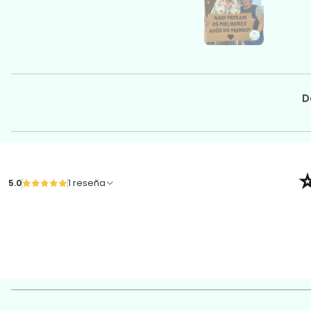
D
5.0
1 reseña