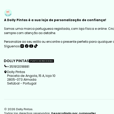
A Dolly Pintas é a sua loja de personalização de confiança!
Somos uma marca portuguesa registada, com loja física e online. Cria
sempre com atenção ao detalhe.
Personalize ao seu estilo ou encontre o presente perfeito para qualquer
Síguenos
DOLLY PINTAS
PUNTO DE RECOGIDA
+351912018881
Dolly Pintas
Praceta de Angola, 15 A, loja 10
2805-073 Almada
Setúbal - Portugal
2026 Dolly Pintas.
Todos los derechos reservados.
Desarrollado por Jumpseller
.