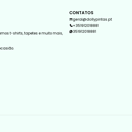
CONTATOS
geral@dollypintas.pt
+351912018881
351912018881
mos t-shirts, tapetes e muito mais,
 ocasião.