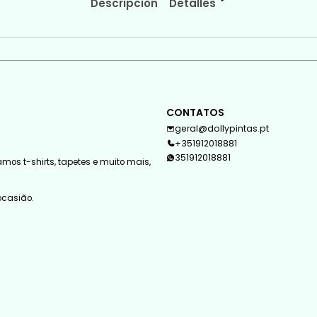
Descripción
Detalles
CONTATOS
geral@dollypintas.pt
+351912018881
351912018881
mos t-shirts, tapetes e muito mais,
 ocasião.