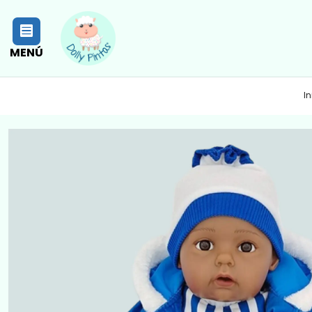
MENÚ
In