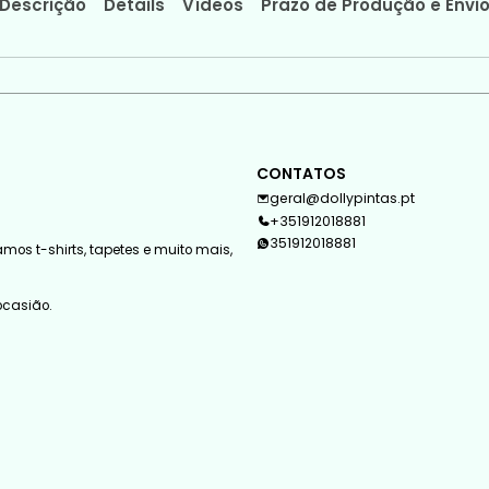
Descrição
Details
Vídeos
Prazo de Produção e Envi
CONTATOS
geral@dollypintas.pt
+351912018881
351912018881
mos t-shirts, tapetes e muito mais,
 ocasião.