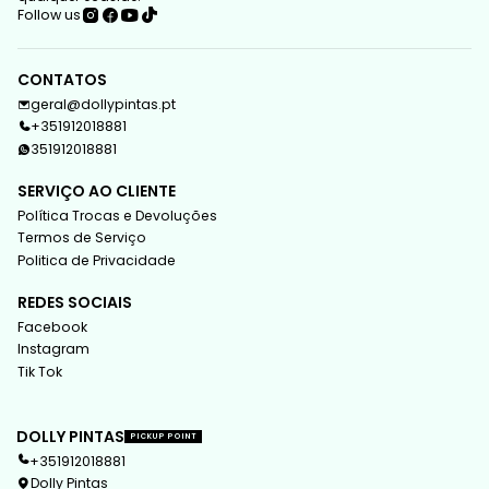
Follow us
CONTATOS
geral@dollypintas.pt
+351912018881
351912018881
SERVIÇO AO CLIENTE
Política Trocas e Devoluções
Termos de Serviço
Politica de Privacidade
REDES SOCIAIS
Facebook
Instagram
Tik Tok
DOLLY PINTAS
PICKUP POINT
+351912018881
Dolly Pintas