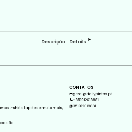
Descrição
Details
CONTATOS
geral@dollypintas.pt
+351912018881
351912018881
mos t-shirts, tapetes e muito mais,
 ocasião.