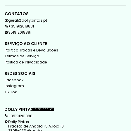
CONTATOS
geral@dollypintas.pt
+351912018881
351912018881
SERVIÇO AO CLIENTE
Política Trocas e Devoluções
Termos de Serviço
Politica de Privacidade
REDES SOCIAIS
Facebook
Instagram
Tik Tok
DOLLY PINTAS
PICKUP POINT
+351912018881
Dolly Pintas
Praceta de Angola, 15 A, loja 10
2805-073 Almada