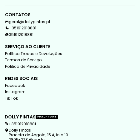
CONTATOS
geral@dollypintas.pt
+351912018881
351912018881
SERVIÇO AO CLIENTE
Política Trocas e Devoluções
Termos de Serviço
Politica de Privacidade
REDES SOCIAIS
Facebook
Instagram
Tik Tok
DOLLY PINTAS
PICKUP POINT
+351912018881
Dolly Pintas
Praceta de Angola, 15 A, loja 10
2805-073 Almada