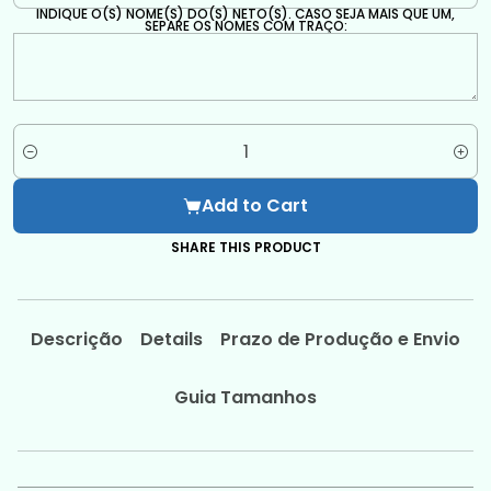
INDIQUE O(S) NOME(S) DO(S) NETO(S). CASO SEJA MAIS QUE UM,
SEPARE OS NOMES COM TRAÇO:
Quantity
Add to Cart
SHARE THIS PRODUCT
Descrição
Details
Prazo de Produção e Envio
Guia Tamanhos