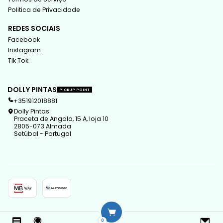
Politica de Privacidade
REDES SOCIAIS
Facebook
Instagram
Tik Tok
DOLLY PINTAS
PICKUP POINT
+351912018881
Dolly Pintas
Praceta de Angola, 15 A, loja 10
2805-073 Almada
Setúbal - Portugal
2026 Dolly Pintas.
0
All Rights Reserved.
Powered by Jumpseller
.