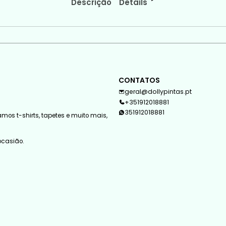
Descrição
Details
CONTATOS
geral@dollypintas.pt
+351912018881
351912018881
mos t-shirts, tapetes e muito mais,
 ocasião.