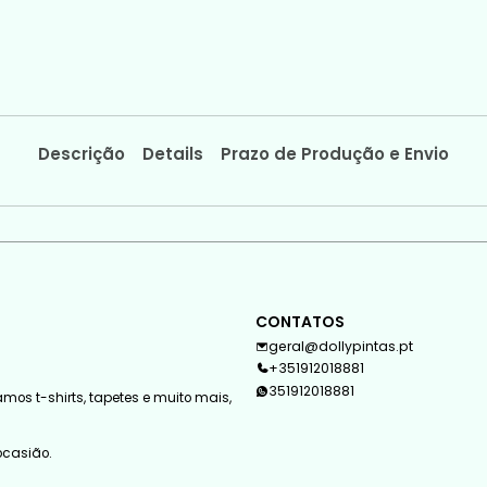
Descrição
Details
Prazo de Produção e Envio
CONTATOS
geral@dollypintas.pt
+351912018881
351912018881
mos t-shirts, tapetes e muito mais,
 ocasião.